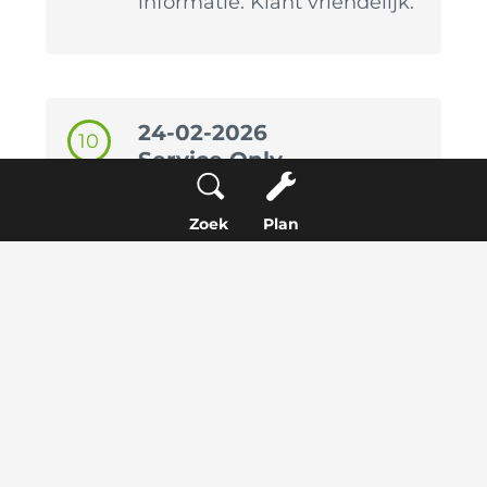
informatie. Klant vriendelijk.
24-02-2026
10
Service Only
Dordrecht
Zeer vriendelijk en gastvrij
Zoek
Plan
ontvangen. De communicatie
was duidelijk.
23-02-2026
9