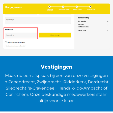
Vestigingen
Maak nu een afspraak bij een van onze vestigingen
in Papendrecht, Zwijndrecht, Ridderkerk, Dordrecht,
Sliedrecht, ‘s-Gravendeel, Hendrik-Ido-Ambacht of
Gorinchem. Onze deskundige medewerkers staan
altijd voor je klaar.