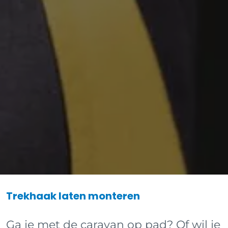
Trekhaak laten monteren
Ga je met de caravan op pad? Of wil je