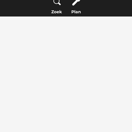
houd hier dus goed rekening mee en
Zoek
Plan
verplaats eventueel je kentekenplaat.
Het is mogelijk om een trekhaak te laten
monteren op een elektrische auto.