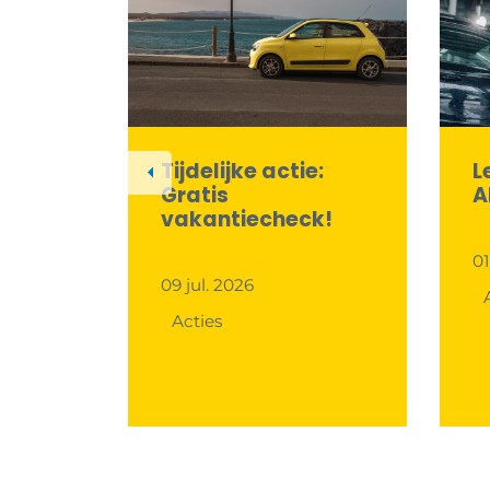
deal:
Tijdelijke actie:
L
Previous
Gratis
A
vakantiecheck!
01
09 jul. 2026
Acties