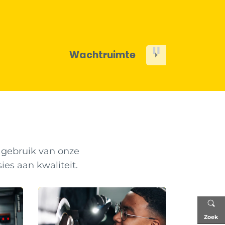
Wifi
L
Next
k gebruik van onze
ies aan kwaliteit.
Zoek