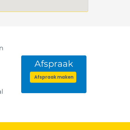
n
Afspraak
Afspraak maken
l