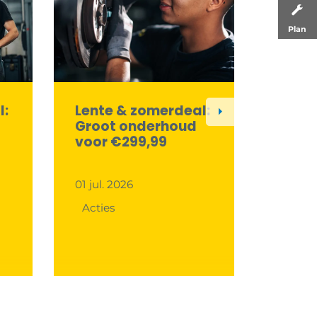
Plan
l:
Lente & zomerdeal:
Lente
Next
Groot onderhoud
Onde
voor €299,99
volle
voert
€149,
01 jul. 2026
Acties
01 jul. 
Acties