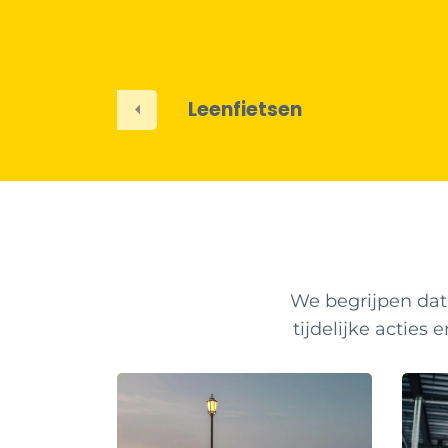
en
24/7 bereikbaar
Previous
We begrijpen dat 
tijdelijke acties