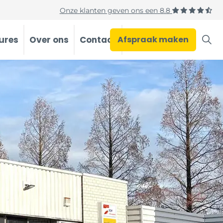
Onze klanten geven ons een
8.8
ures
Over ons
Contact
Afspraak maken
Occasions