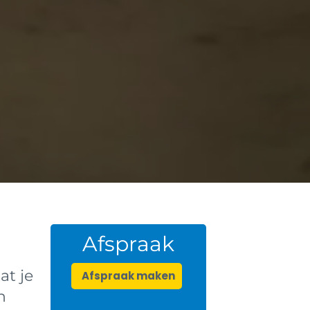
Afspraak
at je
Afspraak maken
n