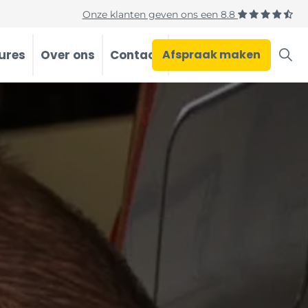
Onze klanten geven ons een
8.8
ures
Over ons
Contact
Afspraak maken
Occasions