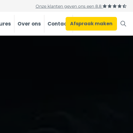
Onze klanten geven ons een
8.8
ures
Over ons
Contact
Afspraak maken
Occasions