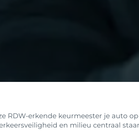
nze RDW-erkende keurmeester je auto op
rkeersveiligheid en milieu centraal staa