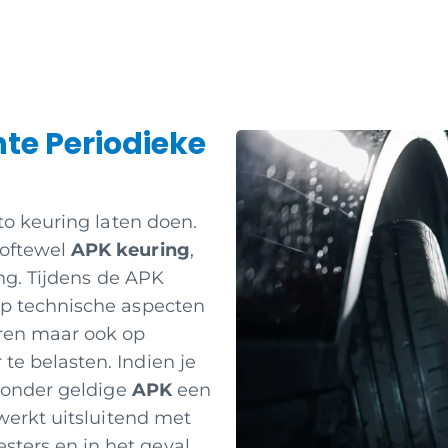
hte Periodieke
to keuring laten doen.
 oftewel
APK keuring
,
ing. Tijdens de APK
op technische aspecten
eren maar ook op
e belasten. Indien je
 zonder geldige
APK
een
 werkt uitsluitend met
ters en in het geval