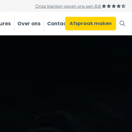
Onze klanten geven ons een
8.8
ures
Over ons
Contact
Afspraak maken
Occasions