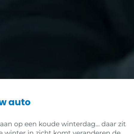
uw auto
aan op een koude winterdag… daar zit
 winter in zicht komt veranderen de