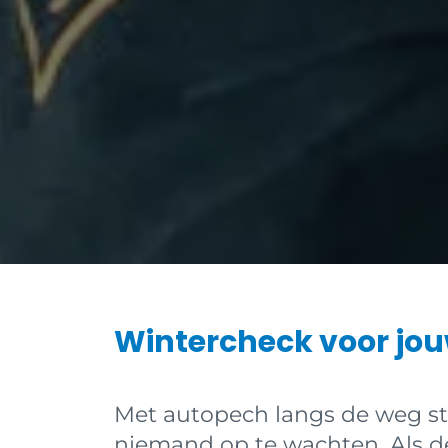
Wintercheck voor jo
Met autopech langs de weg st
niemand op te wachten. Als de