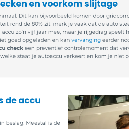
checken en voorkom slijtage
eenmaal. Dit kan bijvoorbeeld komen door gridcorro
 rond de 80% zit, merk je vaak dat de auto steeds
cu zo’n vijf jaar mee, maar je rijgedrag speelt hi
 niet goed opgeladen en kan
vervanging
eerder nod
cu check
een preventief controlemoment dat ver
 welke staat je autoaccu verkeert en kom je niet o
s de accu
in beslag. Meestal is de