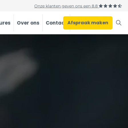
Onze klanten geven ons een
8.8
ures
Over ons
Contact
Afspraak maken
Occasions