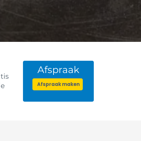
Afspraak
tis
Afspraak maken
je