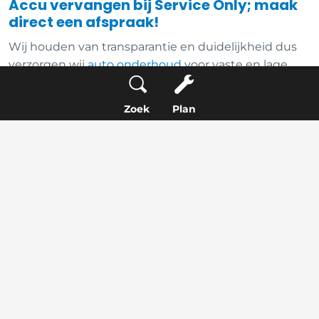
Accu vervangen bij Service Only; maak
direct een afspraak!
Wij houden van transparantie en duidelijkheid dus
verzorgen wij
auto onderhoud
voor vaste en lage
prijzen. Heb je een nieuwe auto accu nodig? Wij
leveren accu’s van topmerken zoals Varta en Bosch.
Zoek
Plan
Wil je de accu laten vervangen bij een autogarage bij
jou in de buurt? Neem
contact
met ons op of
maak
direct een afspraak
.
Afspraak maken
Plan je accu service bij één van onze