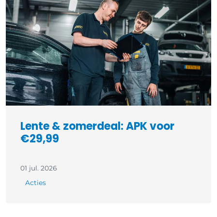
Lente & zomerdeal: APK voor
€29,99
01 jul. 2026
Acties