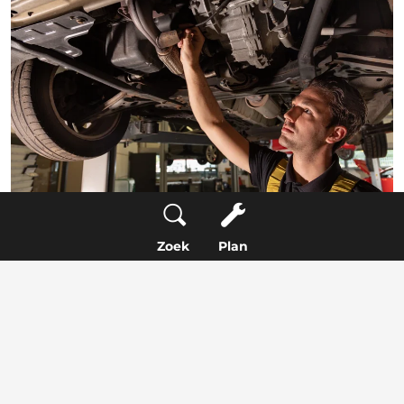
Zoek
Plan
Aanvullende APK keurpunten voor
oudere auto’s
De
APK keuring
wordt voor benzine auto’s en
diesels altijd uitgevoerd op de onderdelen