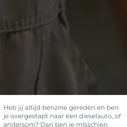
Heb jij altijd benzine gereden en ben
je overgestapt naar een dieselauto, of
andersom? Dan ben je misschien