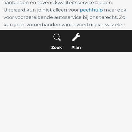
aanbieden en tevens kwaliteitsservice bieden.
Uiteraard kun je niet alleen voor
pechhulp
maar ook
voor voorbereidende autoservice bij ons terecht. Zo
kun je de zomerbanden van je voertuig verwisselen
voor winterbanden en zonder zorgen op reis naar
Scandinavië. Een pechhulp Europa pas aanvragen?
Dat doe je zo:
Zoek
Plan
Bekijk de
algemene voorwaarden
van
pechhulp in het buitenland;
Maak een afspraak voor auto onderhoud bij
een onze
autogarages
bij jou in de buurt;
Jouw Service Only medewerker assisteert je in
het verkrijgen van een pechhulp Europa pas.
Meer informatie over pechhulp in