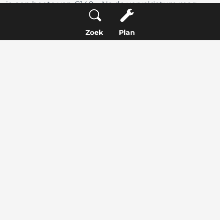
je een boete van €140,-. Na de vervaldatum mag
jouw auto wel nog 2 maanden stilstaan op de
openbare weg, zodat jij de tijd hebt om alsnog de
Zoek
Plan
APK te regelen. Het ritje naar de garage geldt hierbij
als uitzondering. Zorg ervoor dat je jouw officiële
afspraakbevestiging meeneemt om te kunnen laten
zien waar je naartoe gaat!
Je leest hier alles rondom
APK regelgeving
.