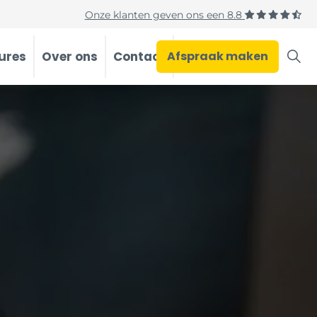
Onze klanten geven ons een
8.8
ures
Over ons
Contact
Afspraak maken
Occasions