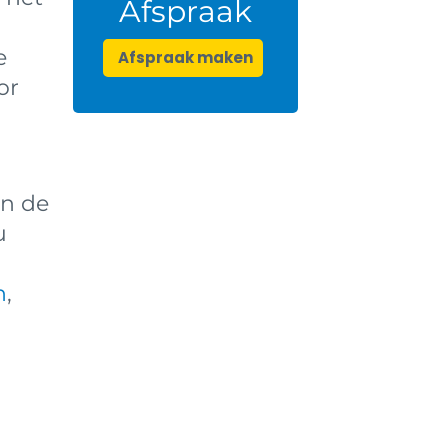
Afspraak
e
Afspraak maken
or
an de
u
n
,