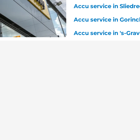
Accu service in Sliedre
Accu service in Gorin
Accu service in 's-Gra
ij een accu service
emiddeld mee?
uto anders onderhouden dan die van een benzine- of die