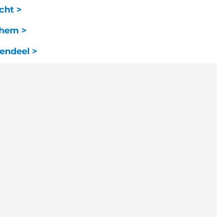
cht >
chem >
vendeel >
selauto?