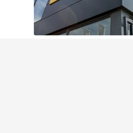
Veel gestelde vragen b
Hoe lang gaat de accu van een auto g
Moet ik de accu van mijn elektrische a