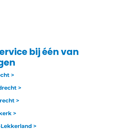
ervice bij één van
ngen
echt >
drecht >
recht >
kerk >
-Lekkerland >