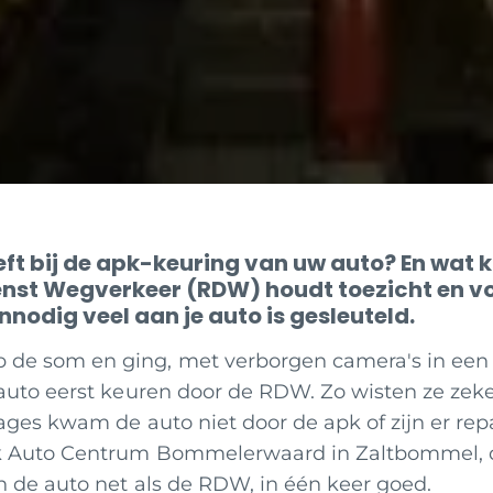
eeft bij de apk-keuring van uw auto? En wat 
enst Wegverkeer (RDW) houdt toezicht en voe
nnodig veel aan je auto is gesleuteld.
de som en ging, met verborgen camera's in een te
 auto eerst keuren door de RDW. Zo wisten ze zek
ages kwam de auto niet door de apk of zijn er rep
ijk Auto Centrum Bommelerwaard in Zaltbommel, d
en de auto net als de RDW, in één keer goed.