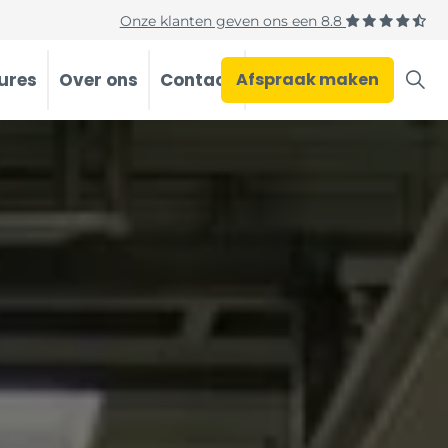
Onze klanten geven ons een
8.8
ures
Over ons
Contact
Afspraak maken
Occasions