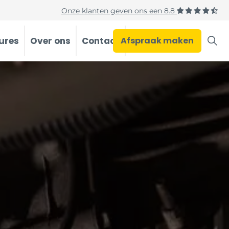
Onze klanten geven ons een
8.8
ures
Over ons
Contact
Afspraak maken
Occasions