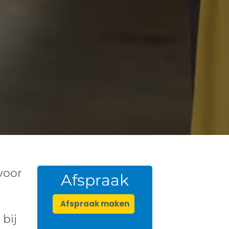
voor
Afspraak
Afspraak maken
 bij