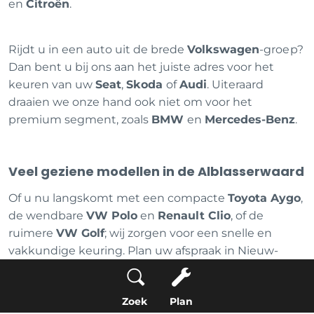
en
Citroën
.
Rijdt u in een auto uit de brede
Volkswagen
-groep?
Dan bent u bij ons aan het juiste adres voor het
keuren van uw
Seat
,
Skoda
of
Audi
. Uiteraard
draaien we onze hand ook niet om voor het
premium segment, zoals
BMW
en
Mercedes-Benz
.
Veel geziene modellen in de Alblasserwaard
Of u nu langskomt met een compacte
Toyota Aygo
,
de wendbare
VW Polo
en
Renault Clio
, of de
ruimere
VW Golf
; wij zorgen voor een snelle en
vakkundige keuring. Plan uw afspraak in Nieuw-
Lekkerland eenvoudig online in, en pak direct een
van onze (elektrische) leenfietsen mee zodat uw dag
Zoek
Plan
gewoon door kan gaan.