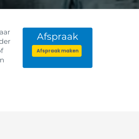
aar
Afspraak
nder
f
Afspraak maken
en