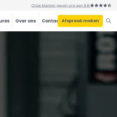
Onze klanten geven ons een
8.8
ures
Over ons
Contact
Afspraak maken
Occasions