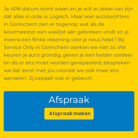
Je APK-datum komt eraan en je wilt er zeker van zijn
dat alles in orde is. Logisch. Maar veel autobezitters
in Gorinchem zien er tegenop: wat als de
keurmeester een waslijst aan gebreken vindt en je
ineens een flinke rekening voor je neus hebt? Bij
Service Only in Gorinchem werken we niet zo. We
keuren je auto grondig, geven je een helder oordeel
en als er iets moet worden gerepareerd, bespreken
we dat eerst met jou voordat we ook maar iets
aanraken. Jij bepaalt wat er gebeurt.
Afspraak
Afspraak maken