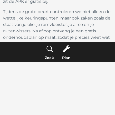
zit de APK er gratis bij.
Tijdens de grote beurt controleren we niet alleen de
wettelijke keuringspunten, maar ook zaken zoals de
staat van je olie, je remvloeistof, je airco en je
ruitenwissers. Na afloop ontvang je een gratis
onderhoudsplan op maat, zodat je precies weet wat
je auto de komende tijd nodig heeft om veilig over
de Zeeheldenbuurt of de Schenkeldijk te blijven
rollen.
Zoek
Plan
Wat kost een APK keuring bij Service
Only?
Transparantie staat bij ons centraal. Of je nu uit het
centrum van 's-Gravendeel komt of net daarbuiten
woont: je weet vooraf wat je betaalt, zonder
verborgen kosten achteraf. Hieronder vind je een