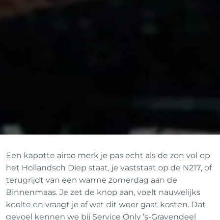
Een kapotte airco merk je pas echt als de zon vol op
het Hollandsch Diep staat, je vaststaat op de N217, of
terugrijdt van een warme zomerdag aan de
Binnenmaas. Je zet de knop aan, voelt nauwelijks
koelte en vraagt je af wat dit weer gaat kosten. Dat
gevoel kennen we bij Service Only ’s-Gravendeel