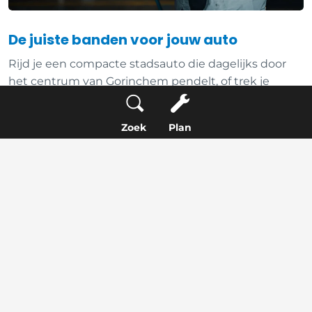
De juiste banden voor jouw auto
Rijd je een compacte stadsauto die dagelijks door
het centrum van Gorinchem pendelt, of trek je
regelmatig de A27 op voor langere ritten? Dat maakt
verschil voor de keuze van het juiste type band. We
Zoek
Plan
denken graag met je mee en hebben de gangbare
maten snel beschikbaar. Geen ellenlange
levertijden, gewoon snel verder. Plan je afspraak voor
de bandenwissel in Gorinchem eenvoudig online in
en wij zorgen dat je zo snel mogelijk weer veilig de
weg op kunt.
€150,-
Bandenset verwisselen zonder opslag
(incl. balanceren)