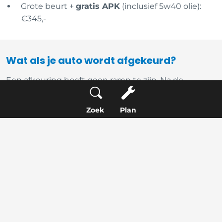
Grote beurt +
gratis APK
(inclusief 5w40 olie):
€345,-
Wat als je auto wordt afgekeurd?
Een afkeuring hoeft geen ramp te zijn. Na de
keuring bespreekt onze keurmeester rustig met je
wat er is geconstateerd. We geven je een eerlijke
Zoek
Plan
inschatting van de reparatiekosten en plannen de
herstelwerkzaamheden bij voorkeur direct in. Zo rij
je zo snel mogelijk weer legaal en veilig de weg op.
Bij Service Only in Gorinchem laten we je nooit staan
met vage opmerkingen of een onduidelijke
rekening.
Snel een afspraak plannen voor je APK in