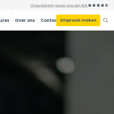
Onze klanten geven ons een
8.8
ures
Over ons
Contact
Afspraak maken
Occasions