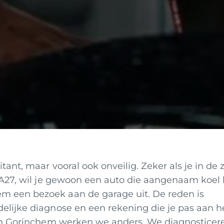
ritant, maar vooral ook onveilig. Zeker als je in de
e A27, wil je gewoon een auto die aangenaam koel bl
em een bezoek aan de garage uit. De reden is
idelijke diagnose en een rekening die je pas aan h
ly in Gorinchem werken we anders. We diagnosticer