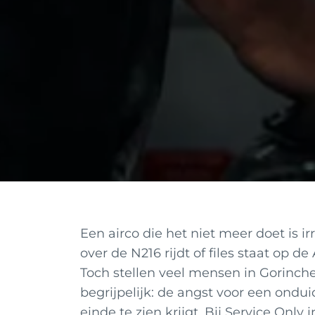
Een airco die het niet meer doet is ir
over de N216 rijdt of files staat op d
Toch stellen veel mensen in Gorinch
begrijpelijk: de angst voor een ondu
einde te zien krijgt. Bij Service On