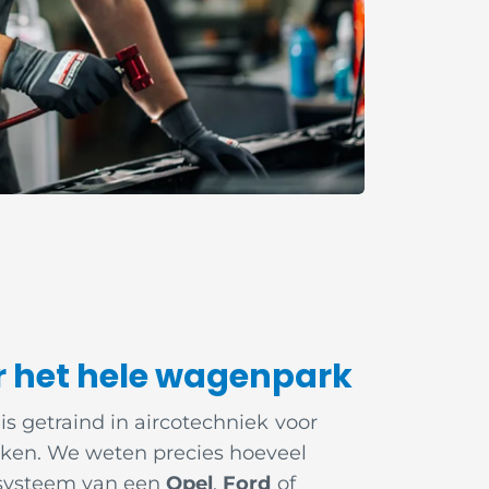
r het hele wagenpark
s getraind in aircotechniek voor
ken. We weten precies hoeveel
 systeem van een
Opel
,
Ford
of