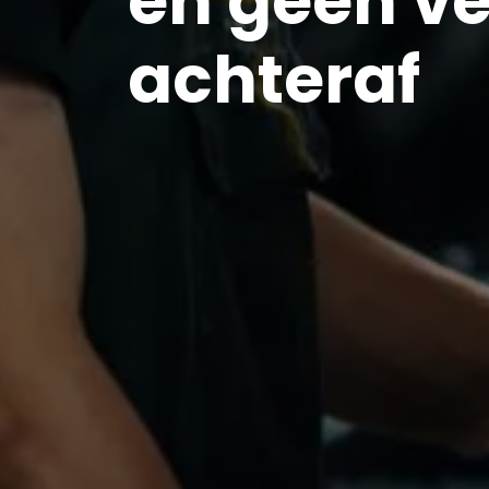
en geen v
achteraf