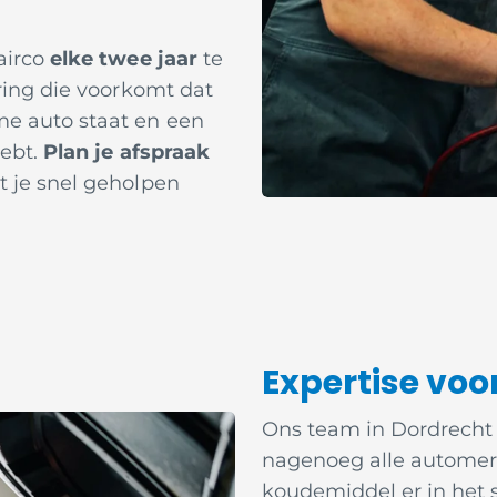
airco
elke twee jaar
te
ering die voorkomt dat
e auto staat en een
hebt.
Plan je afspraak
t je snel geholpen
Expertise voo
Ons team in Dordrecht i
nagenoeg alle automer
koudemiddel er in het