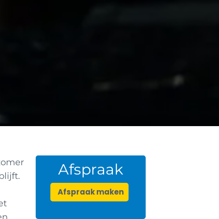
 zomer
Afspraak
ijft.
Afspraak maken
et
en