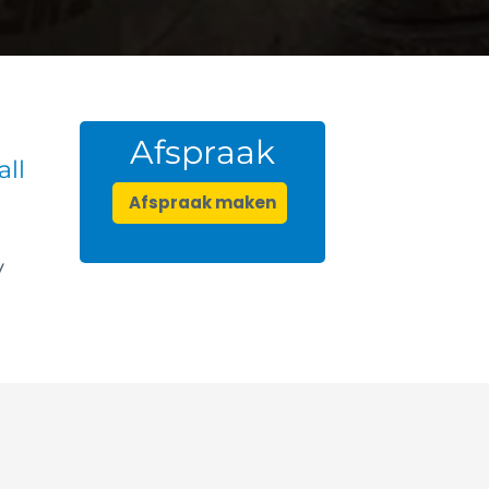
Afspraak
all
Afspraak maken
y