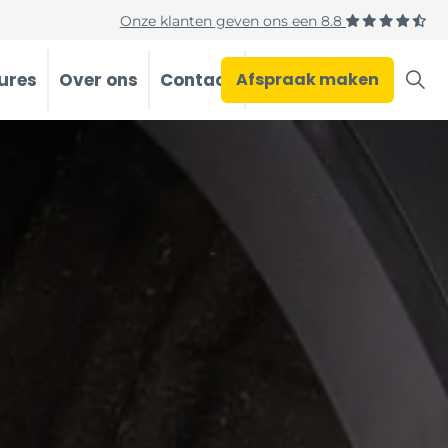
Onze klanten geven ons een
8.8
ures
Over ons
Contact
Afspraak maken
Occasions