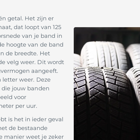
én getal. Het zijn er
aat, dat loopt van 125
oorsnede van je band in
 de hoogte van de band
an de breedte. Het
de velg weer. Dit wordt
agvermogen aangeeft.
 letter weer. Deze
d die jouw banden
beeld voor
meter per uur.
 is het in ieder geval
met de bestaande
e manier weet je zeker