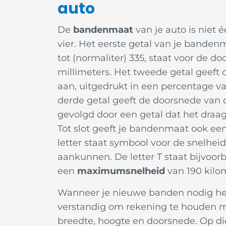
auto
De
bandenmaat
van je auto is niet é
vier. Het eerste getal van je bandenm
tot (normaliter) 335, staat voor de d
millimeters. Het tweede getal geeft
aan, uitgedrukt in een percentage v
derde getal geeft de doorsnede van 
gevolgd door een getal dat het dra
Tot slot geeft je bandenmaat ook een
letter staat symbool voor de snelhei
aankunnen. De letter T staat bijvoor
een
maximumsnelheid
van 190 kilo
Wanneer je nieuwe banden nodig hebt
verstandig om rekening te houden 
breedte, hoogte en doorsnede. Op di