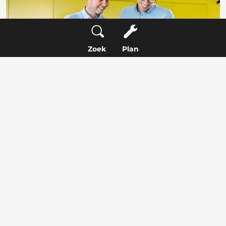
Zoek
Plan
Onze Aanbeveling
Bij Service Only raden we aan om je
brandstofsysteem regelmatig te laten reinigen. Voor
slechts €25,- zorgen onze specialisten ervoor dat je
auto weer optimaal presteert. Dit is een kleine
investering die je helpt om hoge reparatiekosten in
de toekomst te voorkomen.