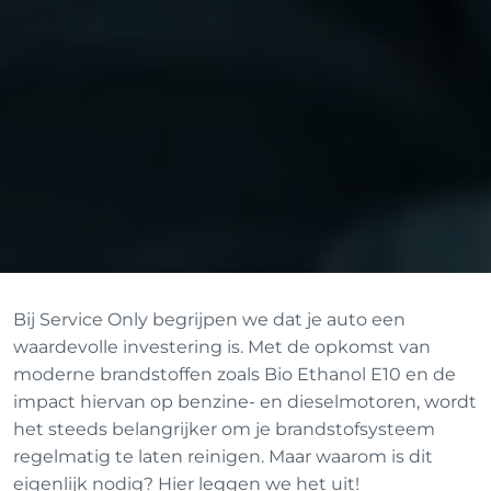
Bij Service Only begrijpen we dat je auto een
waardevolle investering is. Met de opkomst van
moderne brandstoffen zoals Bio Ethanol E10 en de
impact hiervan op benzine- en dieselmotoren, wordt
het steeds belangrijker om je brandstofsysteem
regelmatig te laten reinigen. Maar waarom is dit
eigenlijk nodig? Hier leggen we het uit!