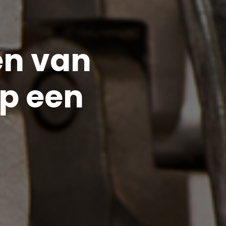
en van
op een