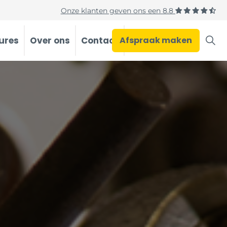
Onze klanten geven ons een
8.8
ures
Over ons
Contact
Afspraak maken
Occasions