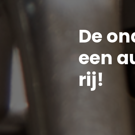
De on
een a
rij!