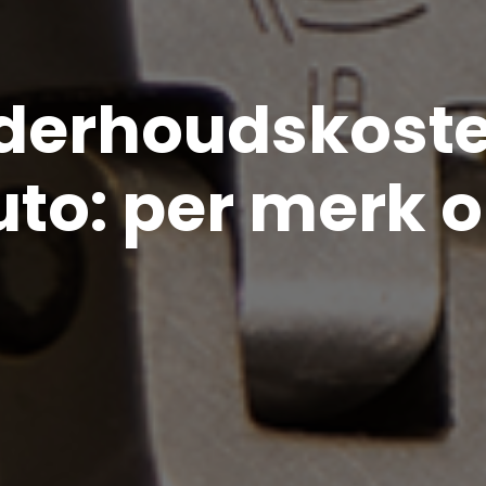
derhoudskost
uto: per merk 