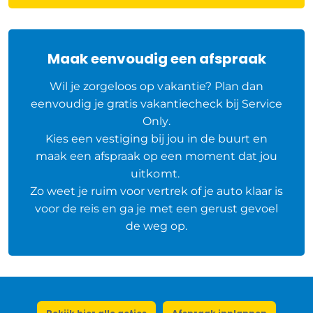
Maak eenvoudig een afspraak
Wil je zorgeloos op vakantie? Plan dan
eenvoudig je gratis vakantiecheck bij Service
Only.
Kies een vestiging bij jou in de buurt en
maak een afspraak op een moment dat jou
uitkomt.
Zo weet je ruim voor vertrek of je auto klaar is
voor de reis en ga je met een gerust gevoel
de weg op.