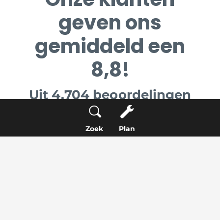
geven ons
gemiddeld een
8,8!
Uit 4.704 beoordelingen
Zoek
Plan
03-03-2026
9
Service Only
Dordrecht
Kundig en vriendelijk
personeel.